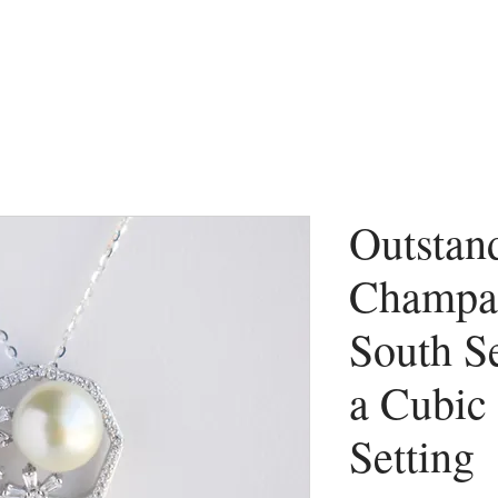
Outstan
Champa
South S
a Cubic
Setting